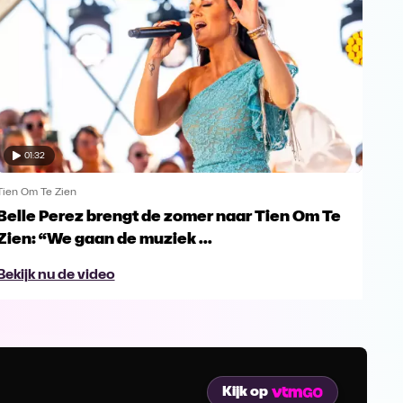
01:32
Tien Om Te Zien
Tien
Belle Perez brengt de zomer naar Tien Om Te
Tie
Zien: “We gaan de muziek ...
gro
Bekijk nu de video
Bek
Kijk op