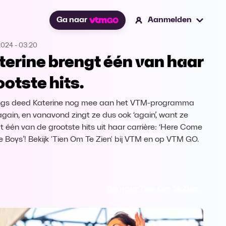
Ga naar
Aanmelden
2024
-
03:20
terine brengt één van haar
ootste hits.
gs deed Katerine nog mee aan het VTM-programma
again, en vanavond zingt ze dus ook ‘again’, want ze
t één van de grootste hits uit haar carrière: ‘Here Come
he Boys’! Bekijk 'Tien Om Te Zien' bij VTM en op VTM GO.
Ga naar Tien Om Te Zien