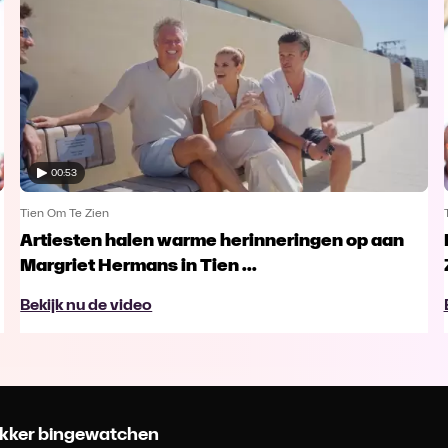
00:53
Tien Om Te Zien
Artiesten halen warme herinneringen op aan
Margriet Hermans in Tien ...
Bekijk nu de video
 lekker bingewatchen