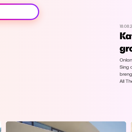
Oeps, browser niet ondersteund
18.08.
Voor je onze programma's gaat ontdekken,
Ka
best je browser updaten of hieronder één
van de ondersteunde browsers
gr
downloaden.
Onlan
Google Chrome
Download
Sing 
breng
Firefox
Download
All T
Safari
Download
Microsoft Edge
Download
Opera
Download