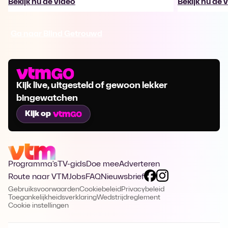
Bekijk nu de video
Bekijk nu de 
Ga naar Blind Getrouwd
Kijk live, uitgesteld of gewoon lekker
bingewatchen
Kijk op
Programma's
TV-gids
Doe mee
Adverteren
Route naar VTM
Jobs
FAQ
Nieuwsbrief
Gebruiksvoorwaarden
Cookiebeleid
Privacybeleid
Toegankelijkheidsverklaring
Wedstrijdreglement
Cookie instellingen