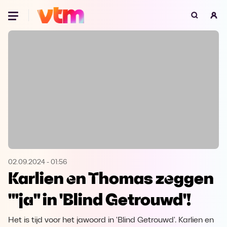
Oeps, browser niet ondersteund
Voor je onze programma's gaat ontdekken,
best je browser updaten of hieronder één
van de ondersteunde browsers
downloaden.
Google Chrome
Download
Firefox
Download
Safari
Download
02.09.2024
-
01:56
Karlien en Thomas zeggen
Microsoft Edge
Download
'"ja" in 'Blind Getrouwd'!
Opera
Download
Het is tijd voor het jawoord in 'Blind Getrouwd'. Karlien en