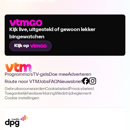
Ga naar B&B zoekt Lief
Kijk live, uitgesteld of gewoon lekker
bingewatchen
Kijk op
Programma's
TV-gids
Doe mee
Adverteren
Route naar VTM
Jobs
FAQ
Nieuwsbrief
Gebruiksvoorwaarden
Cookiebeleid
Privacybeleid
Toegankelijkheidsverklaring
Wedstrijdreglement
Cookie instellingen