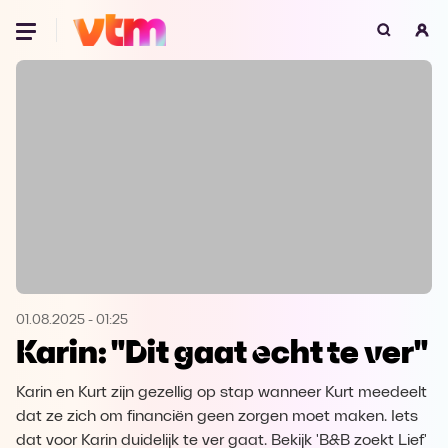
Oeps, browser niet ondersteund
Voor je onze programma's gaat ontdekken,
best je browser updaten of hieronder één
van de ondersteunde browsers
downloaden.
Google Chrome
Download
Firefox
Download
Safari
Download
01.08.2025
-
01:25
Karin: "Dit gaat echt te ver"
Microsoft Edge
Download
Karin en Kurt zijn gezellig op stap wanneer Kurt meedeelt
Opera
Download
dat ze zich om financiën geen zorgen moet maken. Iets
dat voor Karin duidelijk te ver gaat. Bekijk 'B&B zoekt Lief'