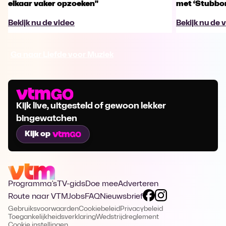
elkaar vaker opzoeken"
met ‘Stubbo
Bekijk nu de video
Bekijk nu de 
Ga naar Liefde voor Muziek
Kijk live, uitgesteld of gewoon lekker
bingewatchen
Kijk op
Programma's
TV-gids
Doe mee
Adverteren
Route naar VTM
Jobs
FAQ
Nieuwsbrief
Gebruiksvoorwaarden
Cookiebeleid
Privacybeleid
Toegankelijkheidsverklaring
Wedstrijdreglement
Cookie instellingen