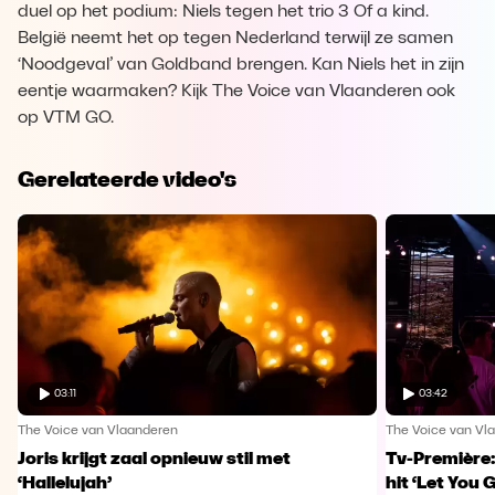
duel op het podium: Niels tegen het trio 3 Of a kind.
België neemt het op tegen Nederland terwijl ze samen
‘Noodgeval’ van Goldband brengen. Kan Niels het in zijn
eentje waarmaken? Kijk The Voice van Vlaanderen ook
op VTM GO.
Gerelateerde video's
03:11
03:42
The Voice van Vlaanderen
The Voice van Vl
Joris krijgt zaal opnieuw stil met
Tv-Première:
‘Hallelujah’
hit ‘Let You 