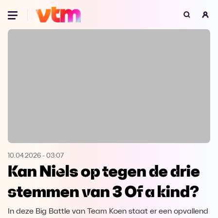
Oeps, browser niet ondersteund
Voor je onze programma's gaat ontdekken,
best je browser updaten of hieronder één
van de ondersteunde browsers
downloaden.
Google Chrome
Download
Firefox
Download
Safari
Download
10.04.2026
-
03:07
Kan Niels op tegen de drie
Microsoft Edge
Download
stemmen van 3 Of a kind?
Opera
Download
In deze Big Battle van Team Koen staat er een opvallend