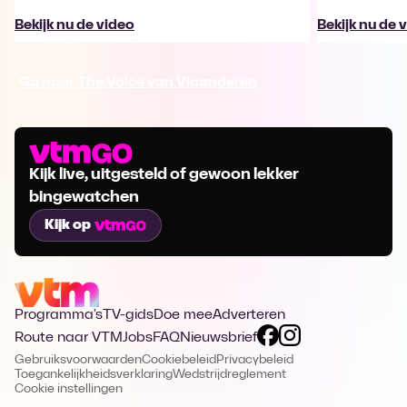
Bekijk nu de video
Bekijk nu de 
Ga naar The Voice van Vlaanderen
Kijk live, uitgesteld of gewoon lekker
bingewatchen
Kijk op
Programma's
TV-gids
Doe mee
Adverteren
Route naar VTM
Jobs
FAQ
Nieuwsbrief
Gebruiksvoorwaarden
Cookiebeleid
Privacybeleid
Toegankelijkheidsverklaring
Wedstrijdreglement
Cookie instellingen