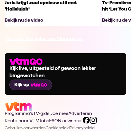
Joris krijgt zaal opnieuw stil met
Tv-Première:
‘Hallelujah’
hit ‘Let You 
Bekijk nu de video
Bekijk nu de 
Ga naar The Voice van Vlaanderen
Kijk live, uitgesteld of gewoon lekker
bingewatchen
Kijk op
Programma's
TV-gids
Doe mee
Adverteren
Route naar VTM
Jobs
FAQ
Nieuwsbrief
Gebruiksvoorwaarden
Cookiebeleid
Privacybeleid