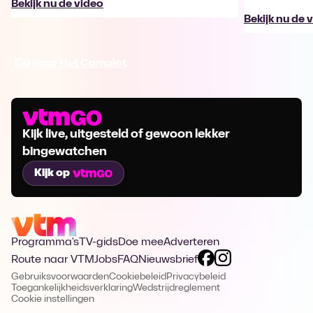
Bekijk nu de video
Bekijk nu de 
Ga naar Het Complot
Kijk live, uitgesteld of gewoon lekker
bingewatchen
Kijk op
Programma's
TV-gids
Doe mee
Adverteren
Route naar VTM
Jobs
FAQ
Nieuwsbrief
Gebruiksvoorwaarden
Cookiebeleid
Privacybeleid
Toegankelijkheidsverklaring
Wedstrijdreglement
Cookie instellingen