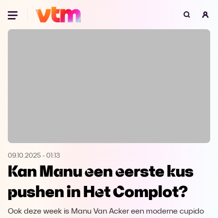
Oeps, browser niet ondersteund
Voor je onze programma's gaat ontdekken,
best je browser updaten of hieronder één
van de ondersteunde browsers
downloaden.
Google Chrome
Download
Firefox
Download
Safari
Download
09.10.2025
-
01:13
Kan Manu een eerste kus
Microsoft Edge
Download
pushen in Het Complot?
Opera
Download
Ook deze week is Manu Van Acker een moderne cupido