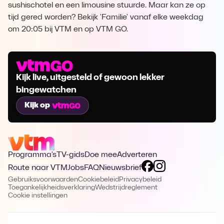
sushischotel en een limousine stuurde. Maar kan ze op
tijd gered worden? Bekijk 'Familie' vanaf elke weekdag
om 20:05 bij VTM en op VTM GO.
Kijk live, uitgesteld of gewoon lekker
bingewatchen
Kijk op
Programma's
TV-gids
Doe mee
Adverteren
Route naar VTM
Jobs
FAQ
Nieuwsbrief
Gebruiksvoorwaarden
Cookiebeleid
Privacybeleid
Toegankelijkheidsverklaring
Wedstrijdreglement
Cookie instellingen