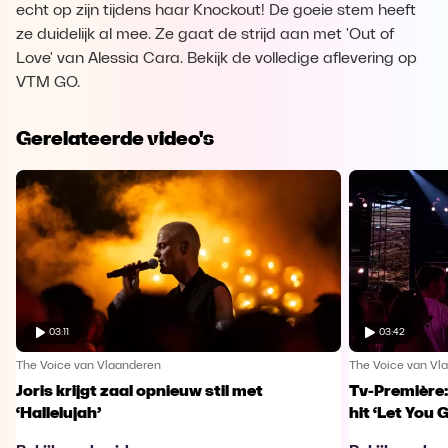
echt op zijn tijdens haar Knockout! De goeie stem heeft
ze duidelijk al mee. Ze gaat de strijd aan met 'Out of
Love' van Alessia Cara. Bekijk de volledige aflevering op
VTM GO.
Gerelateerde video's
03:11
03:42
The Voice van Vlaanderen
The Voice van Vl
Joris krijgt zaal opnieuw stil met
Tv-Première:
‘Hallelujah’
hit ‘Let You 