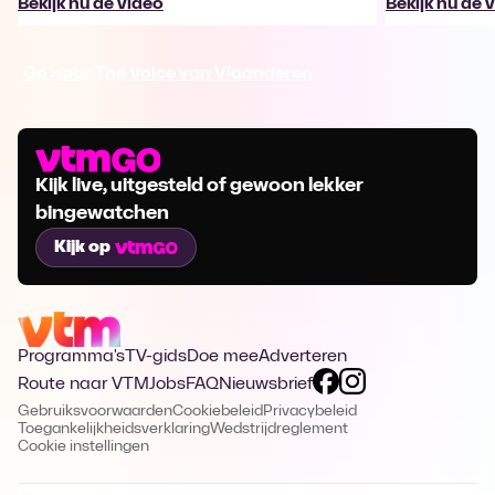
Bekijk nu de video
Bekijk nu de 
Ga naar The Voice van Vlaanderen
Kijk live, uitgesteld of gewoon lekker
bingewatchen
Kijk op
Programma's
TV-gids
Doe mee
Adverteren
Route naar VTM
Jobs
FAQ
Nieuwsbrief
Gebruiksvoorwaarden
Cookiebeleid
Privacybeleid
Toegankelijkheidsverklaring
Wedstrijdreglement
Cookie instellingen