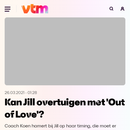
Oeps, browser niet ondersteund
Voor je onze programma's gaat ontdekken,
best je browser updaten of hieronder één
van de ondersteunde browsers
downloaden.
Google Chrome
Download
Firefox
Download
Safari
Download
26.03.2021
-
01:28
Kan Jill overtuigen met 'Out
Microsoft Edge
Download
of Love'?
Opera
Download
Coach Koen hamert bij Jill op haar timing, die moet er