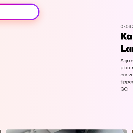
Oeps, browser niet ondersteund
07.06.
Voor je onze programma's gaat ontdekken,
Ka
best je browser updaten of hieronder één
van de ondersteunde browsers
La
downloaden.
Anja 
Google Chrome
Download
plaats
om ve
Firefox
Download
tippe
GO.
Safari
Download
Microsoft Edge
Download
Opera
Download