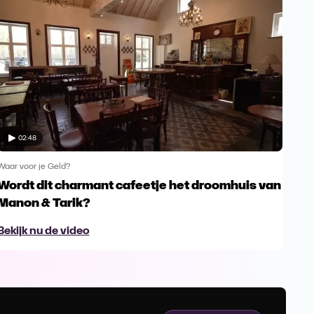
02:48
Waar voor je Geld?
Waar 
Wordt dit charmant cafeetje het droomhuis van
Ver
Manon & Tarik?
Bek
Bekijk nu de video