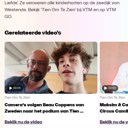
Liefde’. Ze veroveren alle kinderharten op de zeedijk van
Westende. Bekijk 'Tien Om Te Zien' bij VTM en op VTM
GO.
Gerelateerde video's
00:44
02:50
Tien Om Te Zien
Tien Om Te Zien
Camera’s volgen Beau Coppens van
Maksim & Ca
Zweden naar het podium van Tien ...
Circus Camille
Bekijk nu de video
Bekijk nu de 