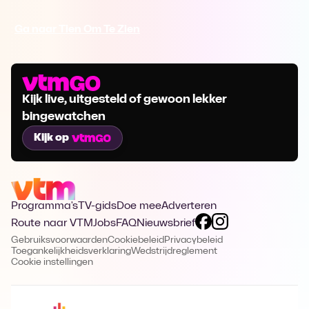
Ga naar Tien Om Te Zien
Kijk live, uitgesteld of gewoon lekker
bingewatchen
Kijk op
Programma's
TV-gids
Doe mee
Adverteren
Route naar VTM
Jobs
FAQ
Nieuwsbrief
Gebruiksvoorwaarden
Cookiebeleid
Privacybeleid
Toegankelijkheidsverklaring
Wedstrijdreglement
Cookie instellingen