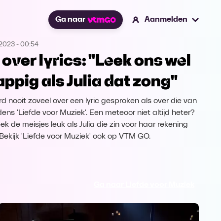
Ga naar
Aanmelden
.2023
-
00:54
 over lyrics: "Leek ons wel
appig als Julia dat zong"
rd nooit zoveel over een lyric gesproken als over die van
dens 'Liefde voor Muziek'. Een meteoor niet altijd heter?
ek de meisjes leuk als Julia die zin voor haar rekening
Bekijk 'Liefde voor Muziek' ook op VTM GO.
Ga naar Liefde voor Muziek