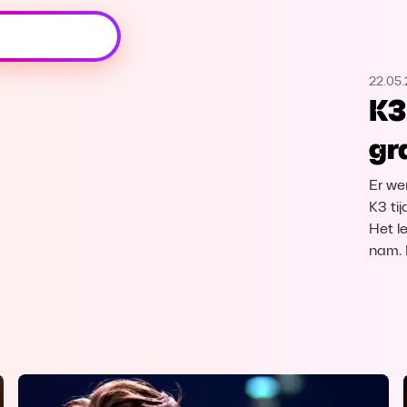
Oeps, browser niet ondersteund
22.05
Voor je onze programma's gaat ontdekken,
K3
best je browser updaten of hieronder één
van de ondersteunde browsers
gr
downloaden.
Er we
Google Chrome
Download
K3 tij
Het le
Firefox
Download
nam. 
Safari
Download
Microsoft Edge
Download
Opera
Download