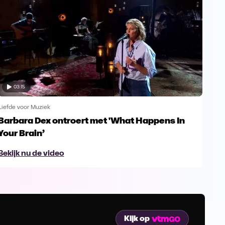
03:15
Liefde voor Muziek
Liefd
Barbara Dex ontroert met 'What Happens In
Enk
Your Brain’
Gu
Bekijk nu de video
Bek
Kijk op