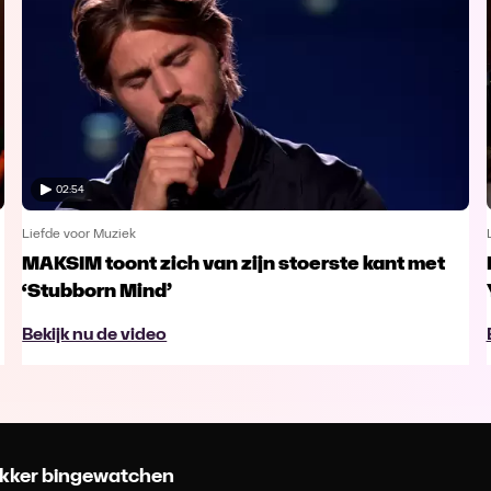
02:54
Liefde voor Muziek
MAKSIM toont zich van zijn stoerste kant met
‘Stubborn Mind’
Bekijk nu de video
 lekker bingewatchen