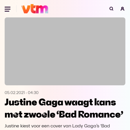
Oeps, browser niet ondersteund
Voor je onze programma's gaat ontdekken,
best je browser updaten of hieronder één
van de ondersteunde browsers
downloaden.
Google Chrome
Download
Firefox
Download
Safari
Download
05.02.2021
-
04:30
Justine Gaga waagt kans
Microsoft Edge
Download
met zwoele ‘Bad Romance’
Opera
Download
Justine kiest voor een cover van Lady Gaga’s ‘Bad