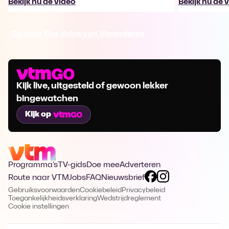
Bekijk nu de video
Bekijk nu de 
Ga naar The Voice van Vlaanderen
Kijk live, uitgesteld of gewoon lekker
bingewatchen
Kijk op
Programma's
TV-gids
Doe mee
Adverteren
Route naar VTM
Jobs
FAQ
Nieuwsbrief
Gebruiksvoorwaarden
Cookiebeleid
Privacybeleid
Toegankelijkheidsverklaring
Wedstrijdreglement
Cookie instellingen