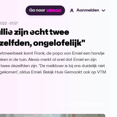
Ga naar
Aanmelden
2022
-
01:57
llie zijn echt twee
zelfden, ongelofelijk"
ortmeerbeek komt Frank, de papa van Emiel een handje
ken in de tuin. Alexia merkt al snel dat Emiel en zijn
wee dezelfden zijn. "De melkboer is bij ons duidelijk niet
gekomen", aldus Emiel. Bekijk Huis Gemaakt ook op VTM
Ga naar Huis Gemaakt