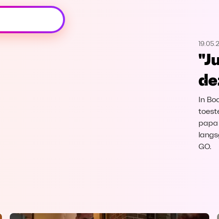
Oeps, browser niet ondersteund
19.05.
Voor je onze programma's gaat ontdekken,
"Ju
best je browser updaten of hieronder één
van de ondersteunde browsers
de
downloaden.
In Bo
Google Chrome
Download
toeste
papa t
Firefox
Download
langs
GO.
Safari
Download
Microsoft Edge
Download
Opera
Download