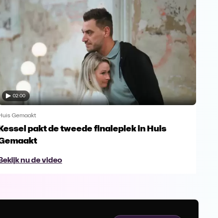
02:00
Huis Gemaakt
Huis
Kessel pakt de tweede finaleplek in Huis
De 
Gemaakt
Bek
Bekijk nu de video