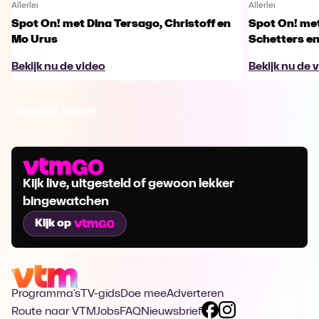
Allerlei
Allerlei
Spot On! met Dina Tersago, Christoff en
Spot On! me
Mo Urus
Schetters en
Bekijk nu de video
Bekijk nu de 
Ga naar Allerlei
Kijk live, uitgesteld of gewoon lekker
bingewatchen
Kijk op
Programma's
TV-gids
Doe mee
Adverteren
Route naar VTM
Jobs
FAQ
Nieuwsbrief