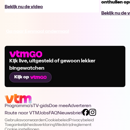
onthullen opm
Bekijk nu de video
Bekijk nu de 
Ga naar Eenmaal andermaal
Kijk live, uitgesteld of gewoon lekker
bingewatchen
Kijk op
Programma's
TV-gids
Doe mee
Adverteren
Route naar VTM
Jobs
FAQ
Nieuwsbrief
Gebruiksvoorwaarden
Cookiebeleid
Privacybeleid
Toegankelijkheidsverklaring
Wedstrijdreglement
Cookie instellingen