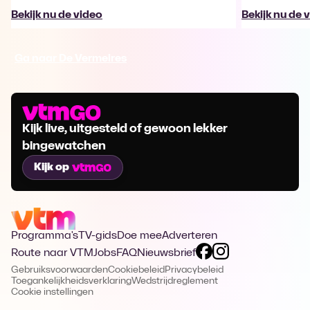
Bekijk nu de video
Bekijk nu de 
Ga naar De Vermeires
Kijk live, uitgesteld of gewoon lekker
bingewatchen
Kijk op
Programma's
TV-gids
Doe mee
Adverteren
Route naar VTM
Jobs
FAQ
Nieuwsbrief
Gebruiksvoorwaarden
Cookiebeleid
Privacybeleid
Toegankelijkheidsverklaring
Wedstrijdreglement
Cookie instellingen