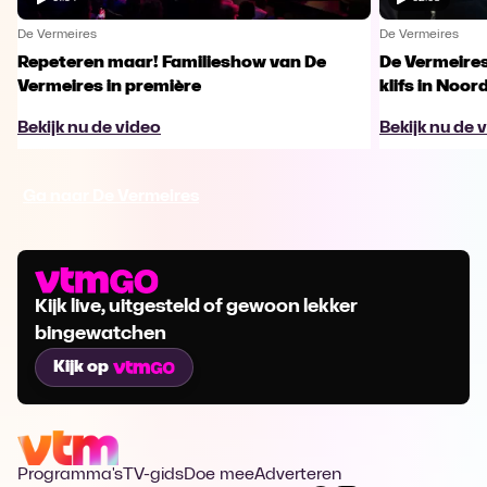
De Vermeires
De Vermeires
Repeteren maar! Familieshow van De
De Vermeire
Vermeires in première
klifs in Noor
Bekijk nu de video
Bekijk nu de 
Ga naar De Vermeires
Kijk live, uitgesteld of gewoon lekker
bingewatchen
Kijk op
Programma's
TV-gids
Doe mee
Adverteren