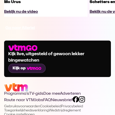
Mo Urus
Schetters en
Bekijk nu de video
Bekijk nu de 
Ga naar Allerlei
Kijk live, uitgesteld of gewoon lekker
bingewatchen
Kijk op
Programma's
TV-gids
Doe mee
Adverteren
Route naar VTM
Jobs
FAQ
Nieuwsbrief
Gebruiksvoorwaarden
Cookiebeleid
Privacybeleid
Toegankelijkheidsverklaring
Wedstrijdreglement
Cookie instellingen