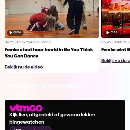
00:54
01:39
So You Think You Can Dance
So You Think You
Femke stoot haar hoofd in So You Think
Femke wint 
You Can Dance
Bekijk nu de 
Bekijk nu de video
Ga naar So You Think You Can Dance
Kijk live, uitgesteld of gewoon lekker
bingewatchen