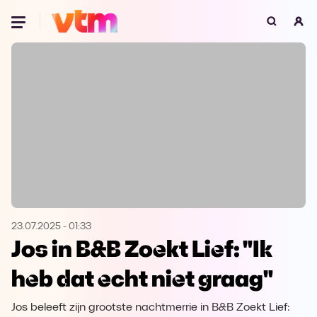
Oeps, browser niet ondersteund
Voor je onze programma's gaat ontdekken,
best je browser updaten of hieronder één
van de ondersteunde browsers
downloaden.
Google Chrome
Download
Firefox
Download
Safari
Download
23.07.2025
-
01:33
Jos in B&B Zoekt Lief: "Ik
Microsoft Edge
Download
heb dat echt niet graag"
Opera
Download
Jos beleeft zijn grootste nachtmerrie in B&B Zoekt Lief: