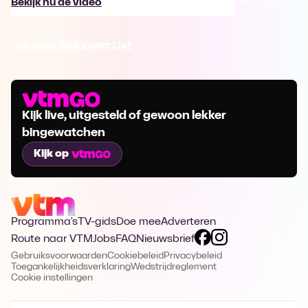
Bekijk nu de video
Ga naar B&B zoekt Lief
Kijk live, uitgesteld of gewoon lekker
bingewatchen
Kijk op
Programma's
TV-gids
Doe mee
Adverteren
Route naar VTM
Jobs
FAQ
Nieuwsbrief
Gebruiksvoorwaarden
Cookiebeleid
Privacybeleid
Toegankelijkheidsverklaring
Wedstrijdreglement
Cookie instellingen