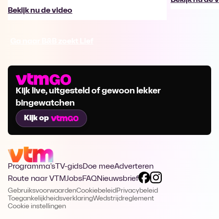
Bekijk nu de video
Ga naar B&B zoekt Lief
Kijk live, uitgesteld of gewoon lekker
bingewatchen
Kijk op
Programma's
TV-gids
Doe mee
Adverteren
Route naar VTM
Jobs
FAQ
Nieuwsbrief
Gebruiksvoorwaarden
Cookiebeleid
Privacybeleid
Toegankelijkheidsverklaring
Wedstrijdreglement
Cookie instellingen