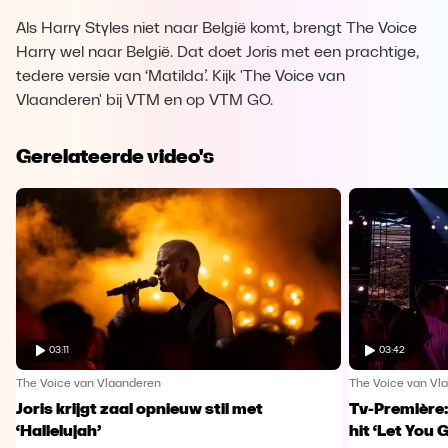
Als Harry Styles niet naar België komt, brengt The Voice
Harry wel naar België. Dat doet Joris met een prachtige,
tedere versie van ‘Matilda’. Kijk 'The Voice van
Vlaanderen' bij VTM en op VTM GO.
Gerelateerde video's
03:11
03:42
The Voice van Vlaanderen
The Voice van Vl
Joris krijgt zaal opnieuw stil met
Tv-Première:
‘Hallelujah’
hit ‘Let You 