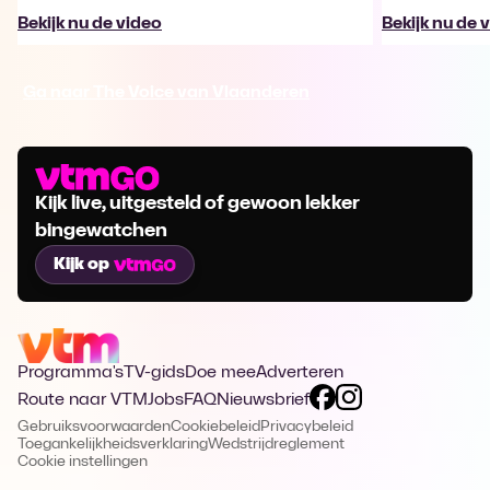
Bekijk nu de video
Bekijk nu de 
Ga naar The Voice van Vlaanderen
Kijk live, uitgesteld of gewoon lekker
bingewatchen
Kijk op
Programma's
TV-gids
Doe mee
Adverteren
Route naar VTM
Jobs
FAQ
Nieuwsbrief
Gebruiksvoorwaarden
Cookiebeleid
Privacybeleid
Toegankelijkheidsverklaring
Wedstrijdreglement
Cookie instellingen