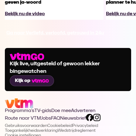
geven ja-woord
planner te h
Bekijk nu de video
Bekijk nu de 
Ga naar Verliefd, verloofd, getrouwd in 24u
Kijk live, uitgesteld of gewoon lekker
bingewatchen
Kijk op
Programma's
TV-gids
Doe mee
Adverteren
Route naar VTM
Jobs
FAQ
Nieuwsbrief
Gebruiksvoorwaarden
Cookiebeleid
Privacybeleid
Toegankelijkheidsverklaring
Wedstrijdreglement
Cookie instellingen