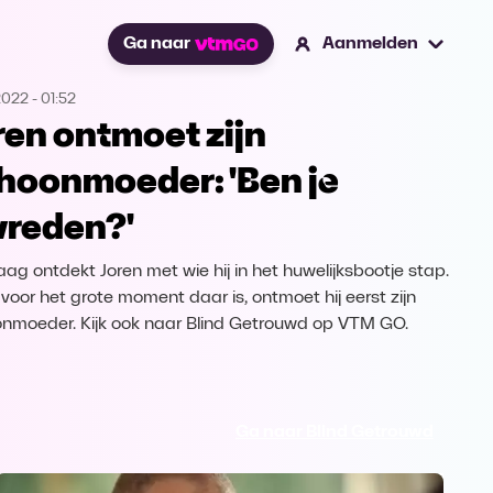
Ga naar
Aanmelden
2022
-
01:52
ren ontmoet zijn
hoonmoeder: 'Ben je
vreden?'
ag ontdekt Joren met wie hij in het huwelijksbootje stap.
voor het grote moment daar is, ontmoet hij eerst zijn
nmoeder. Kijk ook naar Blind Getrouwd op VTM GO.
Ga naar Blind Getrouwd