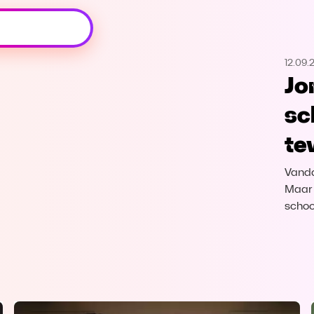
Oeps, browser niet ondersteund
12.09.
Voor je onze programma's gaat ontdekken,
Jo
best je browser updaten of hieronder één
van de ondersteunde browsers
sc
downloaden.
te
Google Chrome
Download
Vanda
Firefox
Download
Maar 
schoo
Safari
Download
Microsoft Edge
Download
Opera
Download