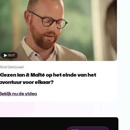
02:17
Blind Getrouwd
Blin
Kiezen Ian & Maïté op het einde van het
Ga 
avontuur voor elkaar?
en s
Bekijk nu de video
Bek