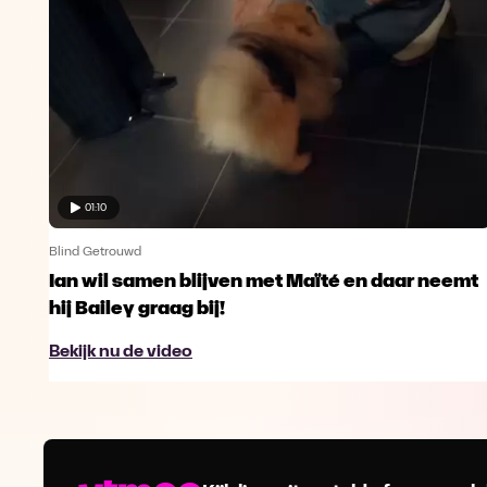
01:10
Blind Getrouwd
Ian wil samen blijven met Maïté en daar neemt
hij Bailey graag bij!
Bekijk nu de video