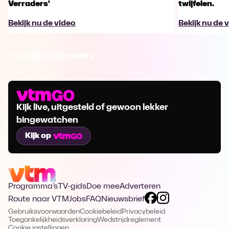
Verraders'
twijfelen.
Bekijk nu de video
Bekijk nu de 
Ga naar De Verraders
Kijk live, uitgesteld of gewoon lekker
bingewatchen
Kijk op
Programma's
TV-gids
Doe mee
Adverteren
Route naar VTM
Jobs
FAQ
Nieuwsbrief
Gebruiksvoorwaarden
Cookiebeleid
Privacybeleid
Toegankelijkheidsverklaring
Wedstrijdreglement
Cookie instellingen