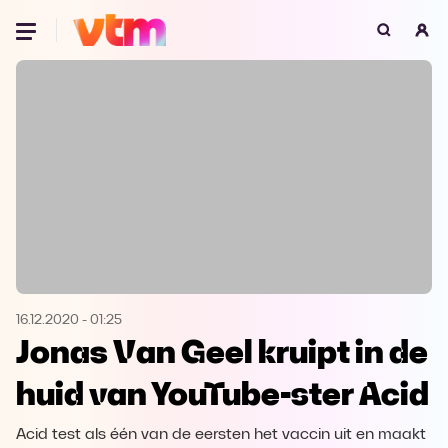
Oeps, browser niet ondersteund
Voor je onze programma's gaat ontdekken,
best je browser updaten of hieronder één
van de ondersteunde browsers
downloaden.
Google Chrome
Download
Firefox
Download
Safari
Download
16.12.2020
-
01:25
Jonas Van Geel kruipt in de
Microsoft Edge
Download
huid van YouTube-ster Acid
Opera
Download
Acid test als één van de eersten het vaccin uit en maakt