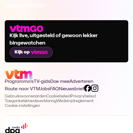
Ga naar RIP 2020
Kijk live, uitgesteld of gewoon lekker
bingewatchen
Kijk op
Programma's
TV-gids
Doe mee
Adverteren
Route naar VTM
Jobs
FAQ
Nieuwsbrief
Gebruiksvoorwaarden
Cookiebeleid
Privacybeleid
Toegankelijkheidsverklaring
Wedstrijdreglement
Cookie instellingen