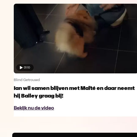
01:10
Blind Getrouwd
Ian wil samen blijven met Maïté en daar neemt
hij Bailey graag bij!
Bekijk nu de video