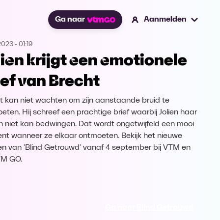
Ga naar
Aanmelden
2023
-
01:19
lien krijgt een emotionele
ief van Brecht
t kan niet wachten om zijn aanstaande bruid te
eten. Hij schreef een prachtige brief waarbij Jolien haar
n niet kan bedwingen. Dat wordt ongetwijfeld een mooi
t wanneer ze elkaar ontmoeten. Bekijk het nieuwe
en van 'Blind Getrouwd' vanaf 4 september bij VTM en
TM GO.
Ga naar Blind Getrouwd