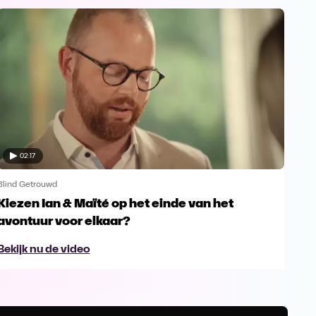
02:17
Blind Getrouwd
Blin
Kiezen Ian & Maïté op het einde van het
Ga 
avontuur voor elkaar?
en s
Bekijk nu de video
Bek