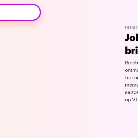
Oeps, browser niet ondersteund
01.09.
Voor je onze programma's gaat ontdekken,
Jo
best je browser updaten of hieronder één
van de ondersteunde browsers
br
downloaden.
Brech
Google Chrome
Download
ontmo
trane
Firefox
Download
momen
seizo
Safari
Download
op V
Microsoft Edge
Download
Opera
Download