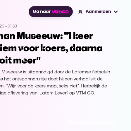
Ga naar
Aanmelden
020
-
01:33
han Museeuw: "1 keer
tiem voor koers, daarna
oit meer"
 Museeuw is uitgenodigd door de Latemse fietsclub.
ns het ontspannen ritje doet hij een verhaal uit de
n: "Wijn voor de koers mag, seks niet". Herbekijk de
dige aflevering van 'Latem Leven' op VTM GO.
Ga naar Latem Leven