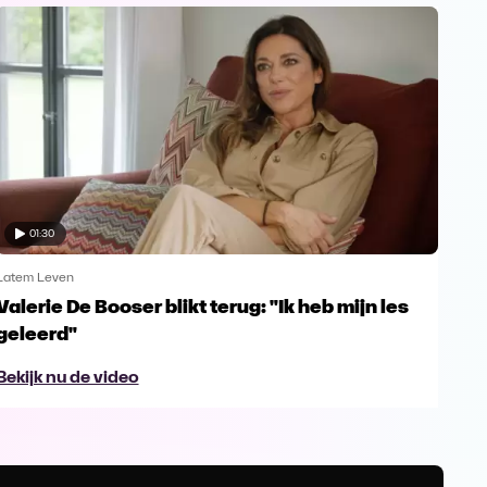
01:30
Latem Leven
Late
Valerie De Booser blikt terug: "Ik heb mijn les
De 
geleerd"
Bek
Bekijk nu de video