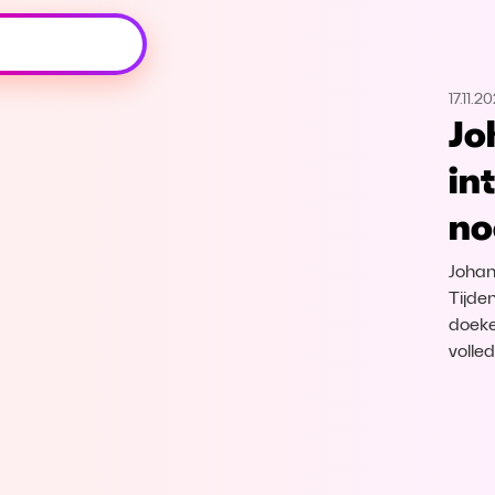
Oeps, browser niet ondersteund
17.11.2
Voor je onze programma's gaat ontdekken,
Jo
best je browser updaten of hieronder één
van de ondersteunde browsers
in
downloaden.
no
Google Chrome
Download
Johan
Firefox
Download
Tijde
doeke
volle
Safari
Download
Microsoft Edge
Download
Opera
Download