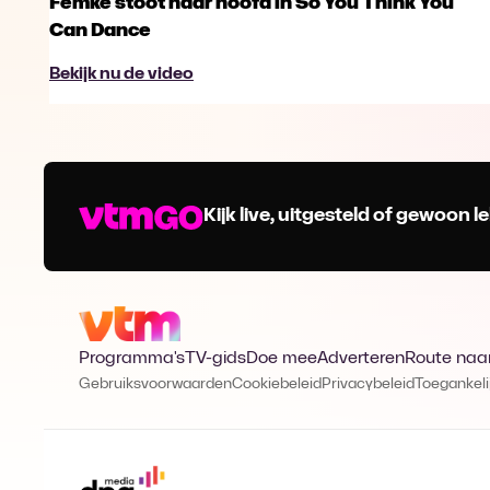
Femke stoot haar hoofd in So You Think You
Can Dance
Bekijk nu de video
Kijk live, uitgesteld of gewoon
Programma's
TV-gids
Doe mee
Adverteren
Route naa
Gebruiksvoorwaarden
Cookiebeleid
Privacybeleid
Toegankeli