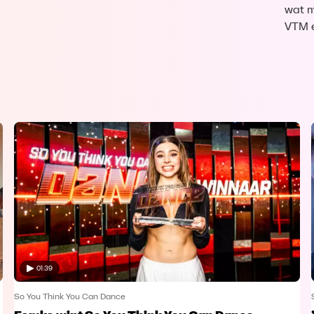
wat me
VTM 
01:39
So You Think You Can Dance