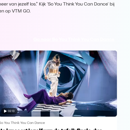
er van jezelf los.” Kijk 'So You Think You Can Dance' bij
en op VTM GO.
Ga naar So You Think You Can Dance
02:13
So You Think You Can Dance
So Y