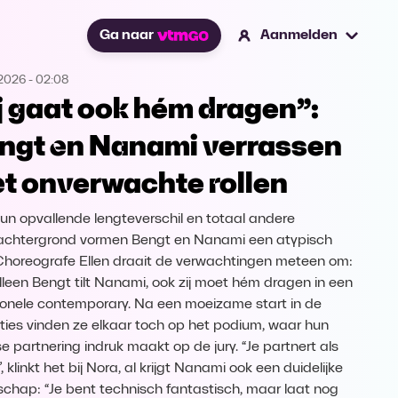
Ga naar
Aanmelden
.2026
-
02:08
ij gaat ook hém dragen”:
ngt en Nanami verrassen
t onverwachte rollen
un opvallende lengteverschil en totaal andere
chtergrond vormen Bengt en Nanami een atypisch
Choreografe Ellen draait de verwachtingen meteen om:
alleen Bengt tilt Nanami, ook zij moet hém dragen in een
onele contemporary. Na een moeizame start in de
ities vinden ze elkaar toch op het podium, waar hun
se partnering indruk maakt op de jury. “Je partnert als
, klinkt het bij Nora, al krijgt Nanami ook een duidelijke
chap: “Je bent technisch fantastisch, maar laat nog