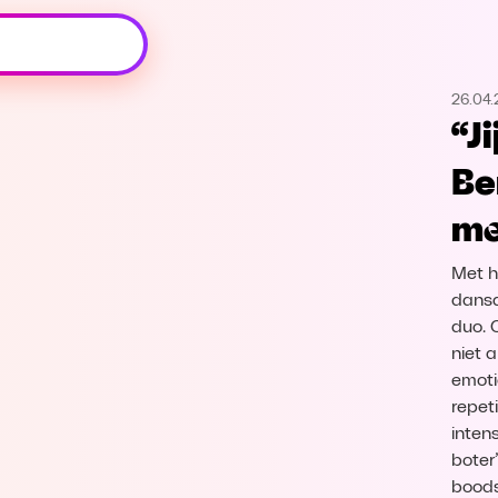
Oeps, browser niet ondersteund
26.04
Voor je onze programma's gaat ontdekken,
“J
best je browser updaten of hieronder één
van de ondersteunde browsers
Be
downloaden.
me
Google Chrome
Download
Met h
Firefox
Download
dansa
duo. 
niet 
Safari
Download
emoti
repet
Microsoft Edge
Download
inten
boter”
Opera
Download
boods