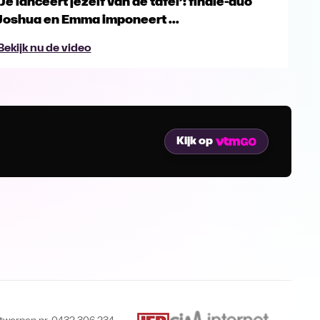
’Je lanceert jezelf van de tafel’: finale-duo
"Zi
Joshua en Emma imponeert ...
Dam
Bekijk nu de video
Bek
Kijk op