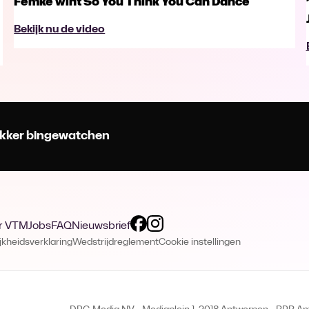
Femke wint So You Think You Can Dance
Bekijk nu de video
 lekker bingewatchen
r VTM
Jobs
FAQ
Nieuwsbrief
jkheidsverklaring
Wedstrijdreglement
Cookie instellingen