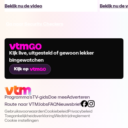
Bekijk nu de video
Bekijk nu de 
Ga naar Security Checkers
Kijk live, uitgesteld of gewoon lekker
bingewatchen
Kijk op
Programma's
TV-gids
Doe mee
Adverteren
Route naar VTM
Jobs
FAQ
Nieuwsbrief
Gebruiksvoorwaarden
Cookiebeleid
Privacybeleid
Toegankelijkheidsverklaring
Wedstrijdreglement
Cookie instellingen