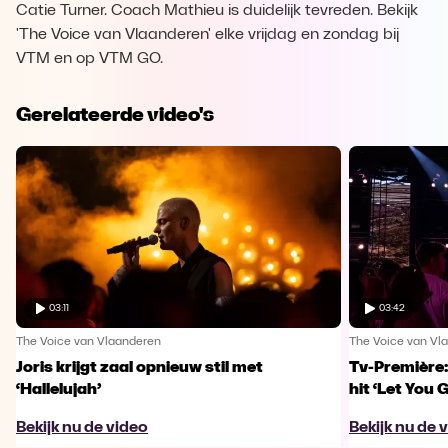
Catie Turner. Coach Mathieu is duidelijk tevreden. Bekijk
'The Voice van Vlaanderen' elke vrijdag en zondag bij
VTM en op VTM GO.
Gerelateerde video's
03:11
03:42
The Voice van Vlaanderen
The Voice van Vl
Joris krijgt zaal opnieuw stil met
Tv-Première:
‘Hallelujah’
hit ‘Let You 
Bekijk nu de video
Bekijk nu de 