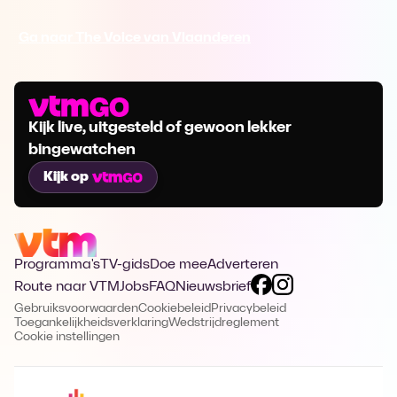
Ga naar The Voice van Vlaanderen
Kijk live, uitgesteld of gewoon lekker
bingewatchen
Kijk op
Programma's
TV-gids
Doe mee
Adverteren
Route naar VTM
Jobs
FAQ
Nieuwsbrief
Gebruiksvoorwaarden
Cookiebeleid
Privacybeleid
Toegankelijkheidsverklaring
Wedstrijdreglement
Cookie instellingen