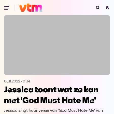
Oeps, browser niet ondersteund
Voor je onze programma's gaat ontdekken,
best je browser updaten of hieronder één
van de ondersteunde browsers
downloaden.
Google Chrome
Download
Firefox
Download
Safari
Download
06.11.2022
-
01:14
Jessica toont wat ze kan
Microsoft Edge
Download
met 'God Must Hate Me'
Opera
Download
Jessica zingt haar versie van 'God Must Hate Me' van