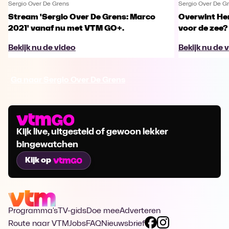
Sergio Over De Grens
Sergio Over De G
Stream 'Sergio Over De Grens: Marco
Overwint He
2021' vanaf nu met VTM GO+.
voor de zee?
Bekijk nu de video
Bekijk nu de 
Ga naar Sergio Over De Grens
Kijk live, uitgesteld of gewoon lekker
bingewatchen
Kijk op
Programma's
TV-gids
Doe mee
Adverteren
Route naar VTM
Jobs
FAQ
Nieuwsbrief