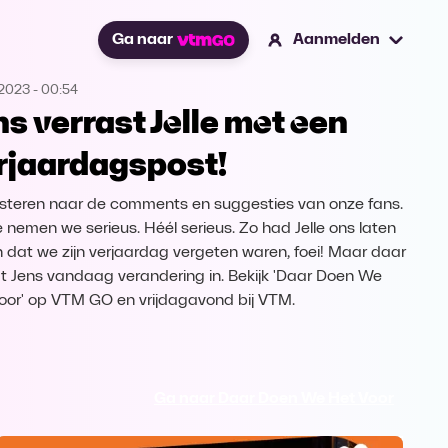
Ga naar
Aanmelden
.2023
-
00:54
ns verrast Jelle met een
rjaardagspost!
uisteren naar de comments en suggesties van onze fans.
e nemen we serieus. Héél serieus. Zo had Jelle ons laten
 dat we zijn verjaardag vergeten waren, foei! Maar daar
t Jens vandaag verandering in. Bekijk 'Daar Doen We
oor' op VTM GO en vrijdagavond bij VTM.
Ga naar Daar Doen We Het Voor