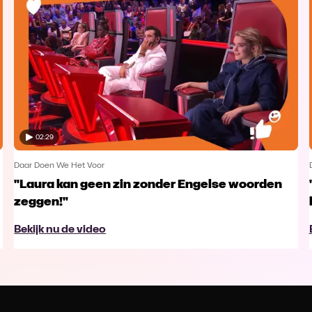
02:29
Daar Doen We Het Voor
"Laura kan geen zin zonder Engelse woorden
zeggen!"
Bekijk nu de video