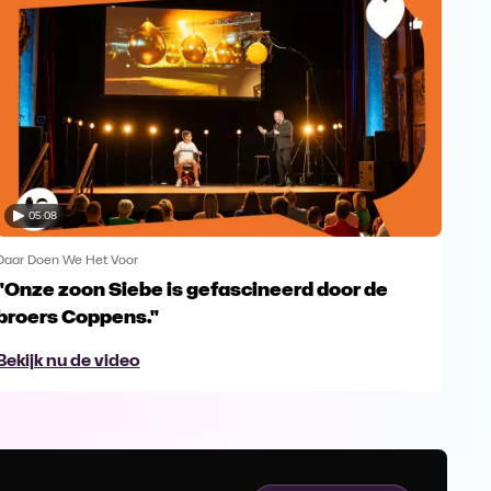
05:08
Daar Doen We Het Voor
Daar
"Onze zoon Siebe is gefascineerd door de
Bar
broers Coppens."
nor
Bekijk nu de video
Bek