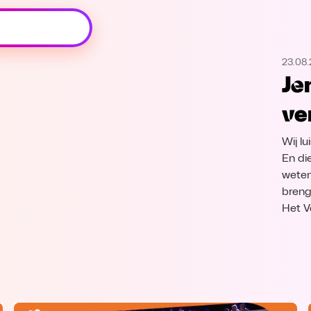
Oeps, browser niet ondersteund
23.08
Voor je onze programma's gaat ontdekken,
Je
best je browser updaten of hieronder één
van de ondersteunde browsers
ve
downloaden.
Wij l
Google Chrome
Download
En di
weten
Firefox
Download
breng
Het V
Safari
Download
Microsoft Edge
Download
Opera
Download