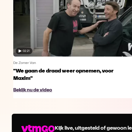
02:21
De Zomer Van
"We gaan de draad weer opnemen, voor
Maxim"
Bekijk nu de video
Kijk live, uitgesteld of gewoon