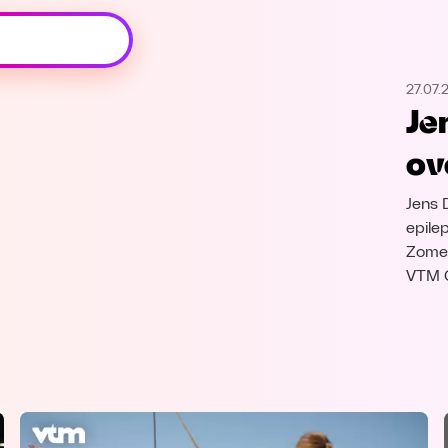
Oeps, browser niet ondersteund
27.07.
Voor je onze programma's gaat ontdekken,
Je
best je browser updaten of hieronder één
van de ondersteunde browsers
ov
downloaden.
Jens 
Google Chrome
Download
epile
Zomer
Firefox
Download
VTM 
Safari
Download
Microsoft Edge
Download
Opera
Download