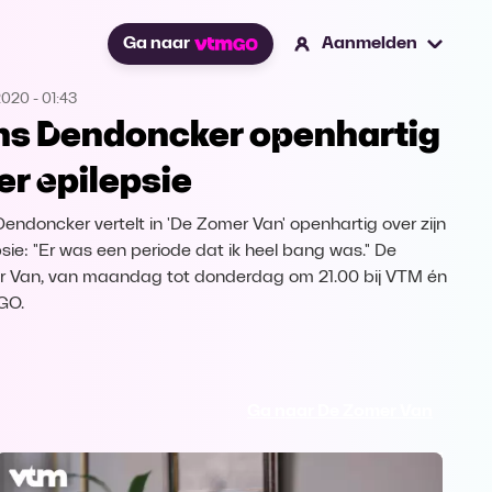
Ga naar
Aanmelden
2020
-
01:43
ns Dendoncker openhartig
er epilepsie
Dendoncker vertelt in 'De Zomer Van' openhartig over zijn
psie: "Er was een periode dat ik heel bang was." De
 Van, van maandag tot donderdag om 21.00 bij VTM én
GO.
Ga naar De Zomer Van