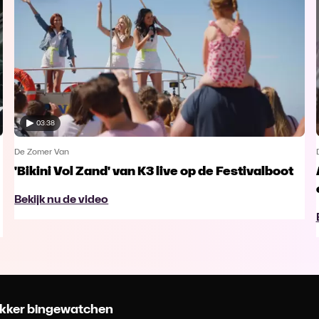
03:38
De Zomer Van
'Bikini Vol Zand' van K3 live op de Festivalboot
Bekijk nu de video
 lekker bingewatchen