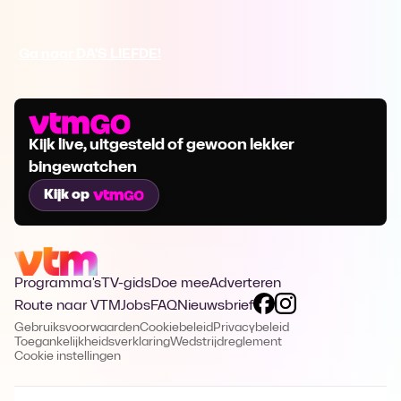
Ga naar DA'S LIEFDE!
Kijk live, uitgesteld of gewoon lekker
bingewatchen
Kijk op
Programma's
TV-gids
Doe mee
Adverteren
Route naar VTM
Jobs
FAQ
Nieuwsbrief
Gebruiksvoorwaarden
Cookiebeleid
Privacybeleid
Toegankelijkheidsverklaring
Wedstrijdreglement
Cookie instellingen