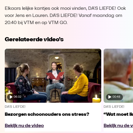
Elkaars lelijke kantjes ook mooi vinden, DA'S LIEFDE! Ook
voor Jens en Lauren. DA'S LIEFDE! Vanaf maandag om
20.40 bij VTM en op VTM GO.
Gerelateerde video's
06:32
00:48
DA'S LIEFDE!
DA'S LIEFDE!
Bezorgen schoonouders ons stress?
“Wat moet i
Bekijk nu de video
Bekijk nu de 