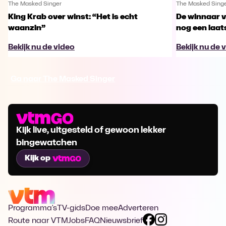
The Masked Singer
The Masked Sing
King Krab over winst: “Het is echt
De winnaar 
waanzin”
nog een laa
Bekijk nu de video
Bekijk nu de 
Ga naar The Masked Singer
Kijk live, uitgesteld of gewoon lekker
bingewatchen
Kijk op
Programma's
TV-gids
Doe mee
Adverteren
Route naar VTM
Jobs
FAQ
Nieuwsbrief