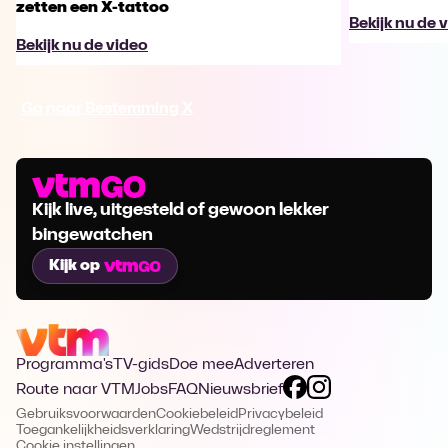
zetten een X-tattoo
Bekijk nu de 
Bekijk nu de video
Ga naar Bestemming X
Kijk live, uitgesteld of gewoon lekker
bingewatchen
Kijk op
Programma's
TV-gids
Doe mee
Adverteren
Route naar VTM
Jobs
FAQ
Nieuwsbrief
Gebruiksvoorwaarden
Cookiebeleid
Privacybeleid
Toegankelijkheidsverklaring
Wedstrijdreglement
Cookie instellingen