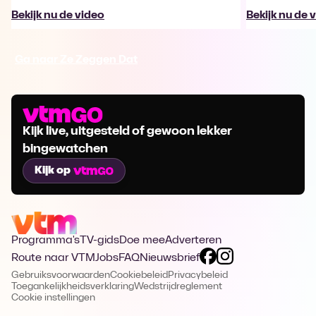
Bekijk nu de video
Bekijk nu de 
Ga naar Ze Zeggen Dat
Kijk live, uitgesteld of gewoon lekker
bingewatchen
Kijk op
Programma's
TV-gids
Doe mee
Adverteren
Route naar VTM
Jobs
FAQ
Nieuwsbrief
Gebruiksvoorwaarden
Cookiebeleid
Privacybeleid
Toegankelijkheidsverklaring
Wedstrijdreglement
Cookie instellingen