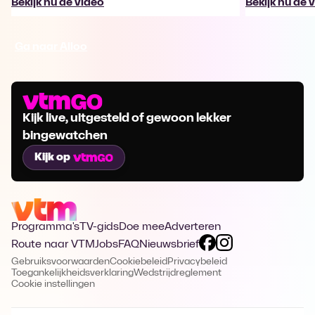
Bekijk nu de video
Bekijk nu de 
Ga naar Alloo
Kijk live, uitgesteld of gewoon lekker
bingewatchen
Kijk op
Programma's
TV-gids
Doe mee
Adverteren
Route naar VTM
Jobs
FAQ
Nieuwsbrief
Gebruiksvoorwaarden
Cookiebeleid
Privacybeleid
Toegankelijkheidsverklaring
Wedstrijdreglement
Cookie instellingen