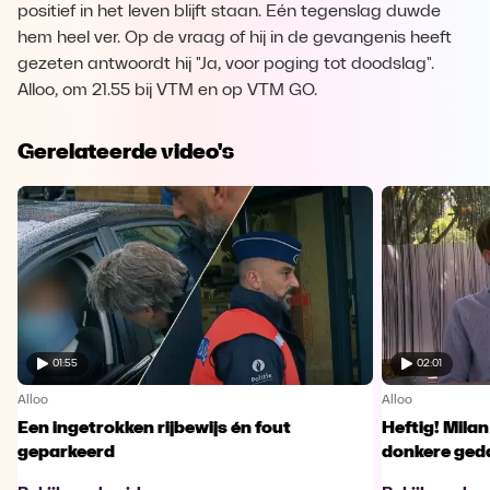
positief in het leven blijft staan. Eén tegenslag duwde
hem heel ver. Op de vraag of hij in de gevangenis heeft
gezeten antwoordt hij "Ja, voor poging tot doodslag".
Alloo, om 21.55 bij VTM en op VTM GO.
Gerelateerde video's
01:55
02:01
Alloo
Alloo
Een ingetrokken rijbewijs én fout
Heftig! Mila
geparkeerd
donkere ged