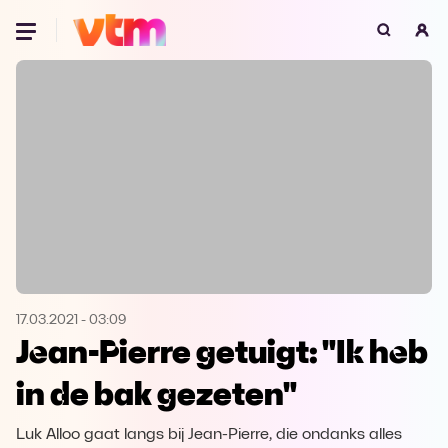
Oeps, browser niet ondersteund
Voor je onze programma's gaat ontdekken,
best je browser updaten of hieronder één
van de ondersteunde browsers
downloaden.
Google Chrome
Download
Firefox
Download
Safari
Download
17.03.2021
-
03:09
Jean-Pierre getuigt: "Ik heb
Microsoft Edge
Download
in de bak gezeten"
Opera
Download
Luk Alloo gaat langs bij Jean-Pierre, die ondanks alles