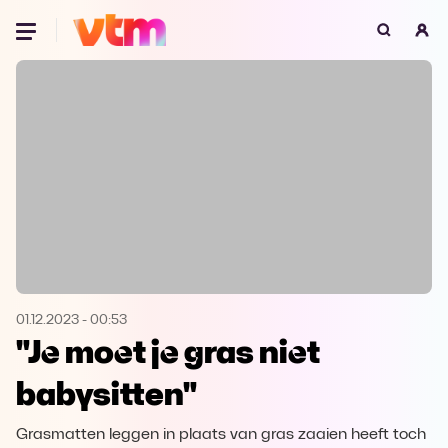
Oeps, browser niet ondersteund
Voor je onze programma's gaat ontdekken,
best je browser updaten of hieronder één
van de ondersteunde browsers
downloaden.
Google Chrome
Download
Firefox
Download
Safari
Download
01.12.2023
-
00:53
"Je moet je gras niet
Microsoft Edge
Download
babysitten"
Opera
Download
Grasmatten leggen in plaats van gras zaaien heeft toch