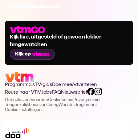
Ga naar Goed Geplant
Kijk live, uitgesteld of gewoon lekker
bingewatchen
Kijk op
Programma's
TV-gids
Doe mee
Adverteren
Route naar VTM
Jobs
FAQ
Nieuwsbrief
Gebruiksvoorwaarden
Cookiebeleid
Privacybeleid
Toegankelijkheidsverklaring
Wedstrijdreglement
Cookie instellingen