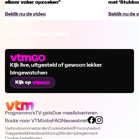
elkaar vaker opzoeken"
met ‘Stubbo
Bekijk nu de video
Bekijk nu de 
Ga naar Liefde voor Muziek
Kijk live, uitgesteld of gewoon lekker
bingewatchen
Kijk op
Programma's
TV-gids
Doe mee
Adverteren
Route naar VTM
Jobs
FAQ
Nieuwsbrief
Gebruiksvoorwaarden
Cookiebeleid
Privacybeleid
Toegankelijkheidsverklaring
Wedstrijdreglement
Cookie instellingen