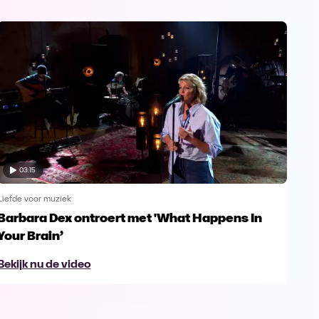
03:15
Liefde voor muziek
Liefd
Barbara Dex ontroert met 'What Happens In
Enk
Your Brain’
Gu
Bekijk nu de video
Bek