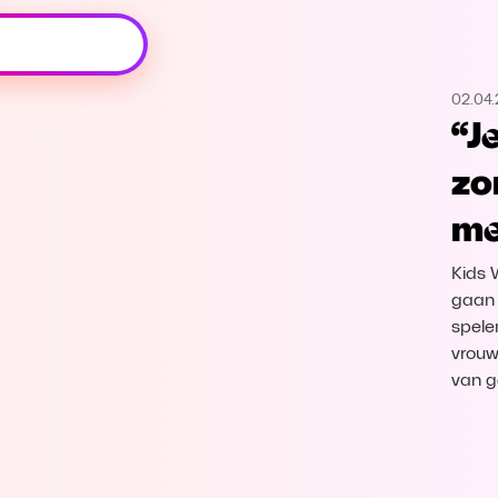
Oeps, browser niet ondersteund
02.04
Voor je onze programma's gaat ontdekken,
“J
best je browser updaten of hieronder één
van de ondersteunde browsers
zo
downloaden.
me
Google Chrome
Download
Kids 
Firefox
Download
gaan 
spele
vrouw
Safari
Download
van g
Microsoft Edge
Download
Opera
Download