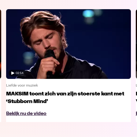
02:54
Liefde voor muziek
MAKSIM toont zich van zijn stoerste kant met
‘Stubborn Mind’
Bekijk nu de video