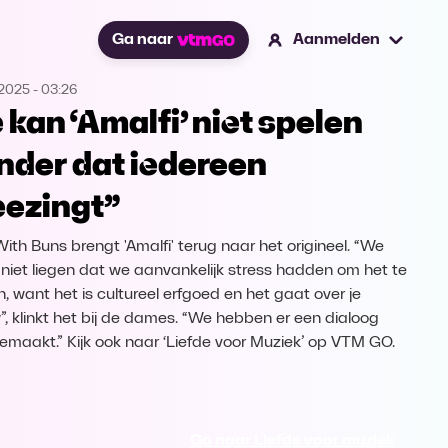
Ga naar
Aanmelden
.2025
-
03:26
e kan ‘Amalfi’ niet spelen
nder dat iedereen
ezingt”
With Buns brengt 'Amalfi' terug naar het origineel. “We
niet liegen dat we aanvankelijk stress hadden om het te
n, want het is cultureel erfgoed en het gaat over je
”, klinkt het bij de dames. “We hebben er een dialoog
emaakt.” Kijk ook naar ‘Liefde voor Muziek’ op VTM GO.
Ga naar Liefde voor muziek