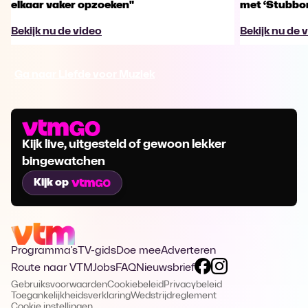
elkaar vaker opzoeken"
met ‘Stubbo
Bekijk nu de video
Bekijk nu de 
Ga naar Liefde voor Muziek
Kijk live, uitgesteld of gewoon lekker
bingewatchen
Kijk op
Programma's
TV-gids
Doe mee
Adverteren
Route naar VTM
Jobs
FAQ
Nieuwsbrief
Gebruiksvoorwaarden
Cookiebeleid
Privacybeleid
Toegankelijkheidsverklaring
Wedstrijdreglement
Cookie instellingen