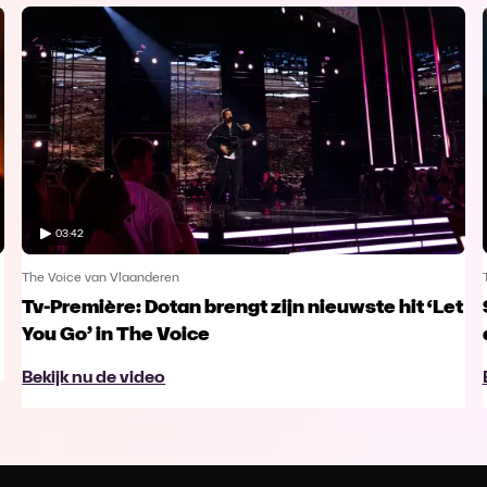
03:42
The Voice van Vlaanderen
Tv-Première: Dotan brengt zijn nieuwste hit ‘Let
You Go’ in The Voice
Bekijk nu de video