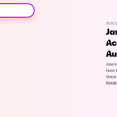
Oeps, browser niet ondersteund
30.10.
Voor je onze programma's gaat ontdekken,
Ja
best je browser updaten of hieronder één
van de ondersteunde browsers
Ac
downloaden.
Au
Google Chrome
Download
Jasmi
Firefox
Download
haar 
Voice
Bekij
Safari
Download
Microsoft Edge
Download
Opera
Download