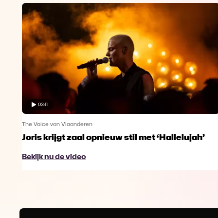
03:11
The Voice van Vlaanderen
Joris krijgt zaal opnieuw stil met ‘Hallelujah’
Bekijk nu de video