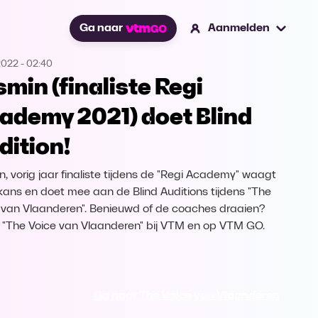
Ga naar
Aanmelden
2022
-
02:40
smin (finaliste Regi
ademy 2021) doet Blind
dition!
n, vorig jaar finaliste tijdens de "Regi Academy" waagt
kans en doet mee aan de Blind Auditions tijdens "The
 van Vlaanderen". Benieuwd of de coaches draaien?
k "The Voice van Vlaanderen" bij VTM en op VTM GO.
Ga naar The Voice van Vlaanderen