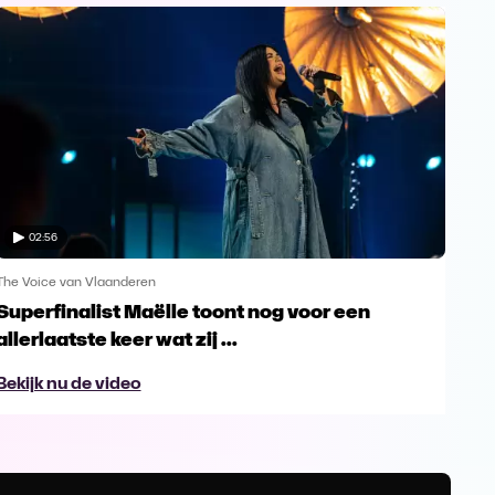
02:56
The Voice van Vlaanderen
The 
Superfinalist Maëlle toont nog voor een
Het
allerlaatste keer wat zij ...
Vl
Bekijk nu de video
Bek