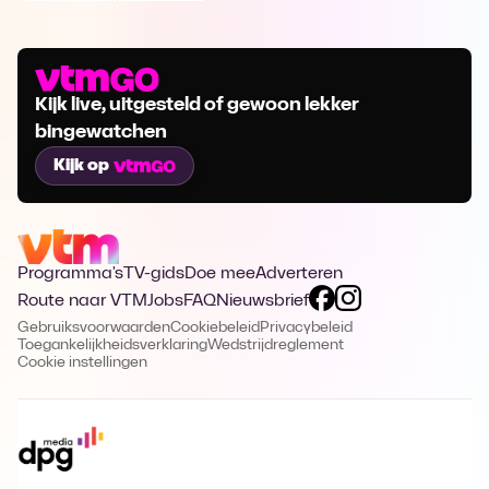
Kijk live, uitgesteld of gewoon lekker
bingewatchen
Kijk op
Programma's
TV-gids
Doe mee
Adverteren
Route naar VTM
Jobs
FAQ
Nieuwsbrief
Gebruiksvoorwaarden
Cookiebeleid
Privacybeleid
Toegankelijkheidsverklaring
Wedstrijdreglement
Cookie instellingen