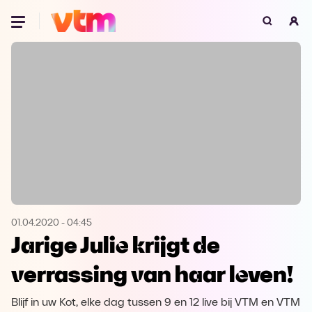
Oeps, browser niet ondersteund
Voor je onze programma's gaat ontdekken,
best je browser updaten of hieronder één
van de ondersteunde browsers
downloaden.
Google Chrome
Download
Firefox
Download
Safari
Download
01.04.2020
-
04:45
Jarige Julie krijgt de
Microsoft Edge
Download
verrassing van haar leven!
Opera
Download
Blijf in uw Kot, elke dag tussen 9 en 12 live bij VTM en VTM