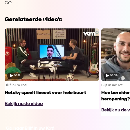
GO.
Gerelateerde video's
05:17
05:39
Blijf in uw Kot!
Blijf in uw Kot!
Netsky speelt liveset voor hele buurt
Hoe bereiden
heropening?
Bekijk nu de video
Bekijk nu de 
Ga naar Blijf in uw Kot!