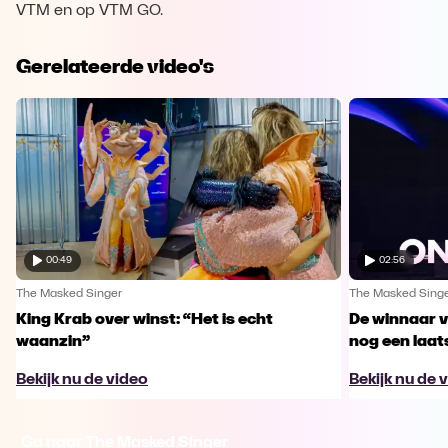
VTM en op VTM GO.
Gerelateerde video's
00:49
02:56
The Masked Singer
The Masked Sing
King Krab over winst: “Het is echt
De winnaar 
waanzin”
nog een laa
Bekijk nu de video
Bekijk nu de 
Ga naar The Masked Singer