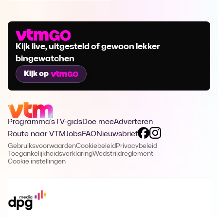
Kijk live, uitgesteld of gewoon lekker
bingewatchen
Kijk op
Programma's
TV-gids
Doe mee
Adverteren
Route naar VTM
Jobs
FAQ
Nieuwsbrief
Gebruiksvoorwaarden
Cookiebeleid
Privacybeleid
Toegankelijkheidsverklaring
Wedstrijdreglement
Cookie instellingen