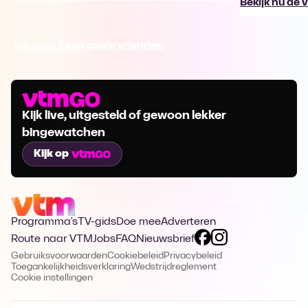
Bekijk nu de 
Ga naar Even goeie vrienden
Kijk live, uitgesteld of gewoon lekker
bingewatchen
Kijk op
Programma's
TV-gids
Doe mee
Adverteren
Route naar VTM
Jobs
FAQ
Nieuwsbrief
Gebruiksvoorwaarden
Cookiebeleid
Privacybeleid
Toegankelijkheidsverklaring
Wedstrijdreglement
Cookie instellingen