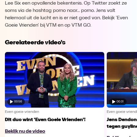
Lee Six een opvallende bekentenis. Op Twitter zoekt ze
soms via de hashtag porno naar... porno. Jens valt
helemaal uit de lucht en is er niet goed van. Bekijk 'Even
Goeie Vrienden' bij VTM en op VTM GO.
Gerelateerde video's
00:56
00:31
Even goeie vrienden
Even goeie vrien
Dit duo wint 'Even Goeie Vrienden'!
Jens Dendonc
tegen guylin
Bekijk nu de video