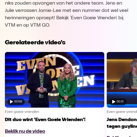
niks zouden opvangen van het andere team. Jens en
Julie verrassen Jamie-Lee met een nummer dat wel veel
herinneringen oproept! Bekijk 'Even Goeie Vrienden' bij
VTM en op VTM GO.
Gerelateerde video's
00:56
00:31
Even goeie vrienden
Even goeie vrien
Dit duo wint 'Even Goeie Vrienden'!
Jens Dendonc
tegen guylin
Bekijk nu de video