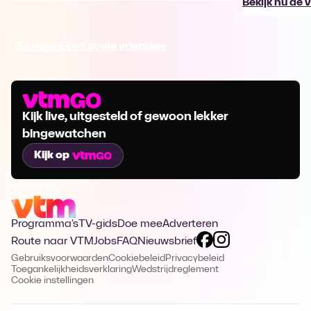
Bekijk nu de 
Ga naar Even goeie vrienden
Kijk live, uitgesteld of gewoon lekker
bingewatchen
Kijk op
Programma's
TV-gids
Doe mee
Adverteren
Route naar VTM
Jobs
FAQ
Nieuwsbrief
Gebruiksvoorwaarden
Cookiebeleid
Privacybeleid
Toegankelijkheidsverklaring
Wedstrijdreglement
Cookie instellingen