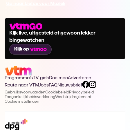
Ga naar Liefde voor Muziek
Kijk live, uitgesteld of gewoon lekker
bingewatchen
Kijk op
Programma's
TV-gids
Doe mee
Adverteren
Route naar VTM
Jobs
FAQ
Nieuwsbrief
Gebruiksvoorwaarden
Cookiebeleid
Privacybeleid
Toegankelijkheidsverklaring
Wedstrijdreglement
Cookie instellingen